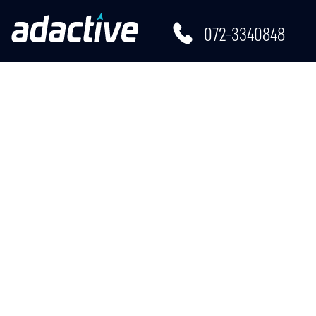
072-3340848
רו קשר
EN