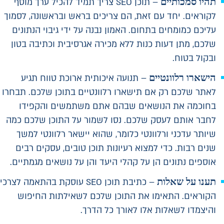
תהיו סמכותיים
– תוכן SEO צריך תמיד להכיל ערך מוסף
לקוראים. יחד עם זאת, הם צריכים בראש ובראשונה, לסמוך
עליכם כמומחים בתחום. האמון נבנה על ידי גיבוי הנתונים
שלכם, מתן דעות כנות ללא מכירה אגרסיבית וכתיבה בטון
ובקול בטוח.
הישארו רלוונטיים
– תנועה איכותית ארוכת טווח תגיע
לאתר שלכם רק אם תישארו רלוונטיים בתוכן שלכם. תבחרו
בחוכמה את הנושאים שבהם אתם משתמשים והקפידו
לחבר אותם לעסק שלכם. נסו לשמור על התוכן שלכם כמה
שיותר עדכני ורלוונטי כלומר, שהוא יישאר רלוונטי למשך
שנים רבות. כדי למצוא רעיונות תוכן טובים, עסקים רבים
אוספים נתונים הן על קהלי היעד והן על נושאים מגמתיים.
תענו על שאלות
– כתיבת תוכן SEO עוסקת בהתאמה לצרכי
הקוראים. התאימו את התוכן שלכם לשאילתות החיפוש
והיצמדו לשאלות אלו לאורך כל הדרך.