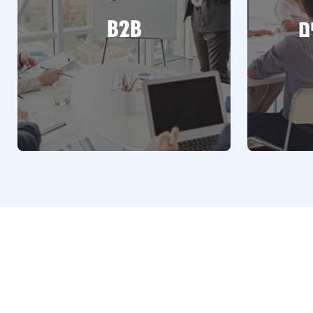
ם
B2B