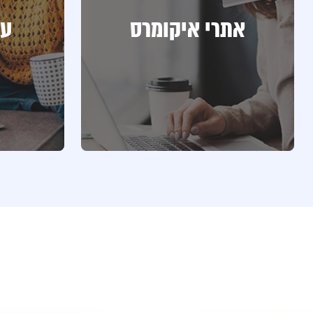
אתרי איקומרס
עס