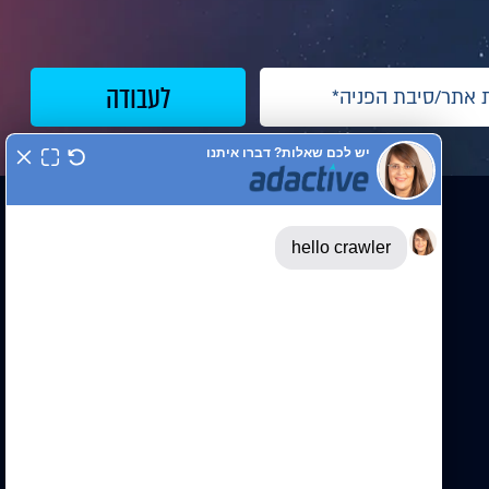
אקטיביים? בואו לעבוד איתנו
המסילה 22, נשר
072-3340848
mail@adactive.co.il