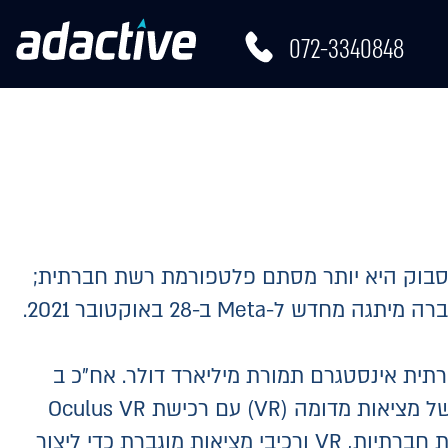
072-3340848
רו קשר
EN
ולם עם מיליארדי משתמשים, שהחלה את דרכה עוד בשנת 2004. כיום, פייסבוק היא יותר מסתם פלטפורמת רשת חברתית;
זה גם עסק. ב-18 במאי 2012 נערכה הנפקה ראשונית של פייסבוק בבורסת נאסד"ק תחת הסמל FB. החברה מיתגה מחדש ל-Meta ב-28 באוקטובר 2021.
רכשה פייסבוק את אתר הרשת החברתית אינסטגרם תמורת מיליארד דולר. אח"כ ב
2014, פייסבוק רכשה אז את WhatsApp תמורת 19 מיליארד דולר. מאוחר יותר, פייסבוק נכנסה לתחום של מציאות מדומה (VR) עם רכישת Oculus VR
ב-2014 תמורת 2 מיליארד דולר. עם Meta, הרעיון הוא ליצור ולאפשר את המטא-וורס. בעצם למזג רשתות חברתיות, VR ורכיבי מציאות מוגברת כדי ליצור