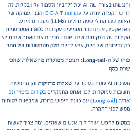
והנגשתו בצורה שה-AI יכול "להבין" ולסמוך עליו בקלות. זה
דורש הקפדה יתרה על
עקרונות E-E-A-T
והבנה עמוקה של
האופן שבו מודלי שפה גדולים (LLMs) מעבדים מידע.
באדאקטיב, אנחנו כבר מטמיעים עקרונות GEO באסטרטגיות
הקידום של הלקוחות שלנו. אנחנו מכינים את האתר שלכם לא
רק לדירוגים של היום, אלא להיות
חלק מהתשובות של מחר
.
כוחו של ה-Long-tail: תנועה ממוקדת מהשאלות שהכי
שוות כסף
שאלות מדויקות
מערכות AI עונות בעיקר על
והן מחפשות
ביטויי זנב
תשובות ממוקדות. לכן, אנחנו מתמקדים ב
קידום
ארוך (Long-tail)
עם כוונת חיפוש ברורה, שמביאות לקוחות
ממש לפני ההמרה.
במקום לחפש "עורך דין", אנשים שואלים: "מה צריך לעשות