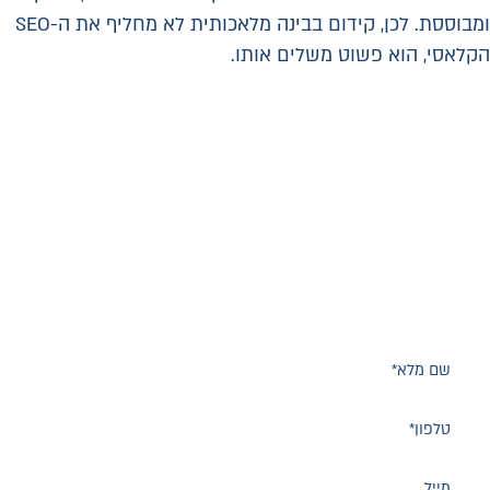
ומבוססת. לכן, קידום בבינה מלאכותית לא מחליף את ה-SEO
הקלאסי, הוא פשוט משלים אותו.
העסק שלכם בתוך תשובות ה-
AI?
השאירו פרטים ונחזור אליכם לשיחת ייעוץ