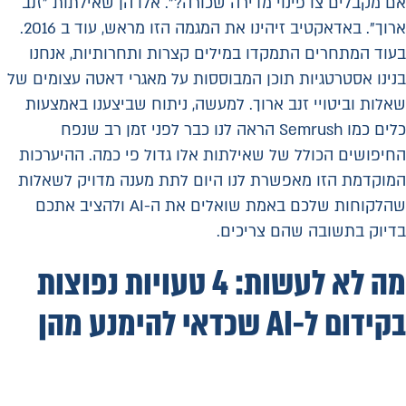
אם מקבלים צו פינוי מדירה שכורה?". אלו הן שאילתות "זנב
ארוך". באדאקטיב זיהינו את המגמה הזו מראש, עוד ב 2016.
בעוד המתחרים התמקדו במילים קצרות ותחרותיות, אנחנו
בנינו אסטרטגיות תוכן המבוססות על מאגרי דאטה עצומים של
שאלות וביטויי זנב ארוך. למעשה, ניתוח שביצענו באמצעות
כלים כמו Semrush הראה לנו כבר לפני זמן רב שנפח
החיפושים הכולל של שאילתות אלו גדול פי כמה. ההיערכות
המוקדמת הזו מאפשרת לנו היום לתת מענה מדויק לשאלות
שהלקוחות שלכם באמת שואלים את ה-AI ולהציב אתכם
בדיוק בתשובה שהם צריכים.
מה לא לעשות: 4 טעויות נפוצות
בקידום ל-AI שכדאי להימנע מהן