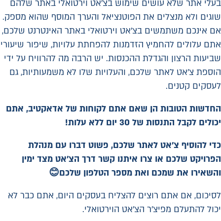
בעלי אתר שלא עושים שימוש בצ'אט וירטואלי באתר שלהם
שוגים ולא מנצלים את הפוטנציאל והערך המוסף שהוא מספק.
אם אינכם משתמשים בצ'אט וירטואלי באתר האינטרנט שלכם,
אתם עלולים להחמיץ הזדמנות להפחתת עלויות, שיפור שיעורי
שביעות הרצון והגדלת ההכנסות. יש הרבה מה להרוויח על ידי
הוספת צ'אט לאתר שלכם, והעלויות שלו לא משמעותיות, גם
לעסקים קטנים.
החדשות הטובות הן שאם אתם לקוחות של
אדאקטיב
, אתם
יכולים לקבל התנסות של 30 יום ללא עלות!
כדי להוסיף צ'אט לאתר שלכם, פשוט דברו עם מנהלת
הפרויקט שלכם או צרו איתנו קשר דרך הצ'אט מצד ימין
והשאירו את שמכם ואת מספר הטלפון שלכם
😊
לסיכום, אם אתם רוצים להצליח בעסקים היום, אתם כבר לא
יכול להתעלם מפיצ'ר הצ'אט הוירטואלי.