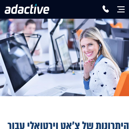
היתרונות של צ'אט וירטואלי עבור