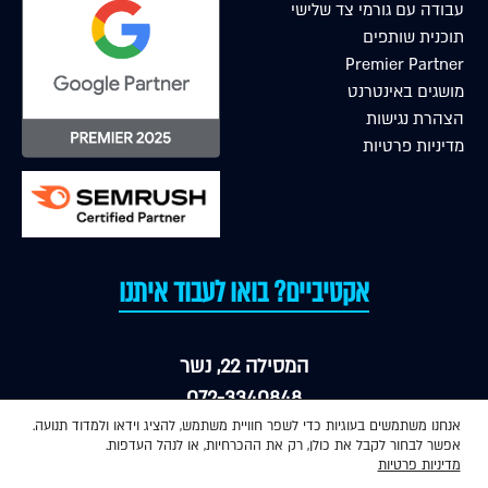
עבודה עם גורמי צד שלישי
תוכנית שותפים
Premier Partner
מושגים באינטרנט
הצהרת נגישות
מדיניות פרטיות
אקטיביים? בואו לעבוד איתנו
המסילה 22, נשר
072-3340848
אנחנו משתמשים בעוגיות כדי לשפר חוויית משתמש, להציג וידאו ולמדוד תנועה.
mail@adactive.co.il
אפשר לבחור לקבל את כולן, רק את ההכרחיות, או לנהל העדפות.
מדיניות פרטיות
© כל הזכויות שמורות לאדאקטיב 2026