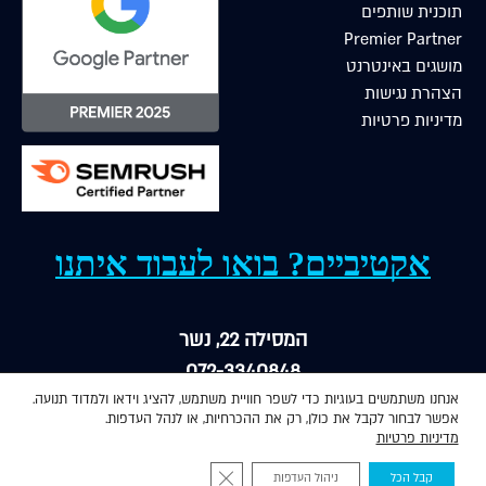
תוכנית שותפים
Premier Partner
מושגים באינטרנט
הצהרת נגישות
מדיניות פרטיות
אקטיביים? בואו לעבוד איתנו
המסילה 22, נשר
072-3340848
אנחנו משתמשים בעוגיות כדי לשפר חוויית משתמש, להציג וידאו ולמדוד תנועה.
mail@adactive.co.il
אפשר לבחור לקבל את כולן, רק את ההכרחיות, או לנהל העדפות.
מדיניות פרטיות
© כל הזכויות שמורות לאדאקטיב 2026
Close GDPR Cookie Banner
קבל הכל
ניהול העדפות
דברו איתנו
זמינים גם בוואטסאפ