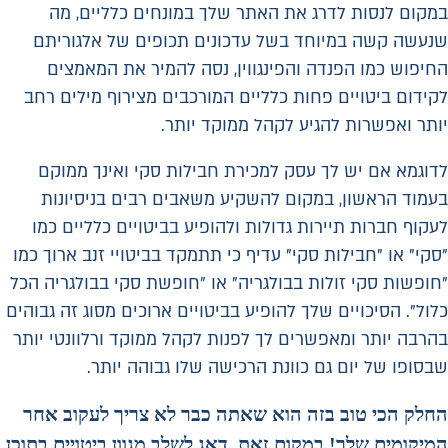
במקום לנסות לדרג את האתר שלך במונחים כלליים, מה
שנעשה קשה במיוחד בשל עדכונים תכופים של אלגוריתם
החיפוש כמו הפנדה והפינגווין, נסה להמיר את המאמצים
לקידום ביטויים פחות כלליים המורכבים מצירוף מילים רחב
יותר ואפשרות להגיע לקהל ממוקד יותר.
לדוגמא אם יש לך עסק למכירת חבילות סקי ואינך ממוקם
בעמוד הראשון, במקום להשקיע משאבים רבים בניסיונות
לעקוף חברות תיירות גדולות ולהופיע בביטויים כלליים כמו
"סקי" או "חבילות סקי" עדיף כי תתמקד בביטויי זנב ארוך כמו
"חופשות סקי זולות בבולגריה" או "חופשת סקי בבולגריה הכל
כלול". הסיכויים שלך להופיע בביטויים ארוכים מסוג זה גבוהים
בהרבה יותר ומאפשרים לך לפנות לקהל ממוקד ורלוונטי יותר
שבסופו של יום גם כוונת הרכישה שלו גבוהה יותר.
החלק הכי טוב בזה הוא שאתה כבר לא צריך לעקוב אחר
המיקומים שלך! במקום זאת, דאג לשלב מגוון ביטויים בתוכן