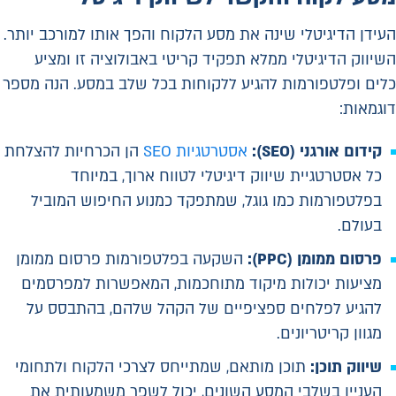
העידן הדיגיטלי שינה את מסע הלקוח והפך אותו למורכב יותר.
השיווק הדיגיטלי ממלא תפקיד קריטי באבולוציה זו ומציע
כלים ופלטפורמות להגיע ללקוחות בכל שלב במסע. הנה מספר
דוגמאות:
קידום אורגני (
SEO
):
אסטרטגיות SEO
הן הכרחיות להצלחת
כל אסטרטגיית שיווק דיגיטלי לטווח ארוך, במיוחד
בפלטפורמות כמו גוגל, שמתפקד כמנוע החיפוש המוביל
בעולם.
פרסום ממומן (
PPC
):
השקעה בפלטפורמות פרסום ממומן
מציעות יכולות מיקוד מתוחכמות, המאפשרות למפרסמים
להגיע לפלחים ספציפיים של הקהל שלהם, בהתבסס על
מגוון קריטריונים.
שיווק תוכן:
תוכן מותאם, שמתייחס לצרכי הלקוח ולתחומי
העניין בשלבי המסע השונים, יכול לשפר משמעותית את